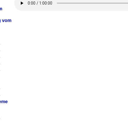
m
ag vom
6
6
6
6
6
6
6
leme
6