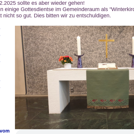
12.2025 sollte es aber wieder gehen!
n einige Gottesdientse im Gemeinderaum als "Winterkirch
 nicht so gut. Dies bitten wir zu entschuldigen.
6
6
6
6
6
6
 vom