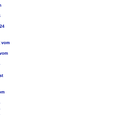
m
4
24
t vom
 vom
4
4
st
4
vom
4
4
4