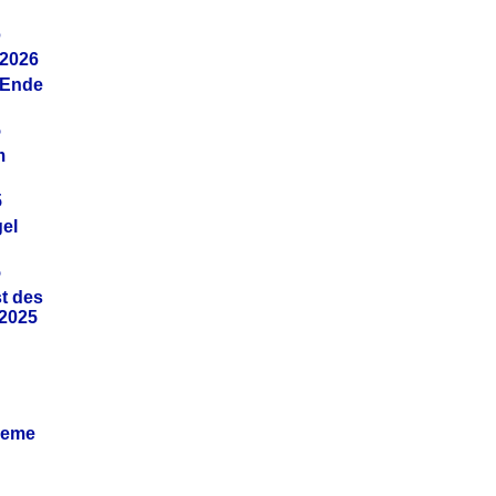
6
.2026
(Ende
5
m
5
gel
5
t des
.2025
leme