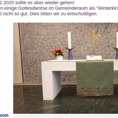
12.2025 sollte es aber wieder gehen!
n einige Gottesdientse im Gemeinderaum als "Winterkirch
 nicht so gut. Dies bitten wir zu entschuldigen.
6
6
6
6
6
6
 vom