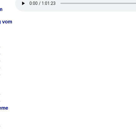
m
ag vom
6
6
6
6
6
6
6
leme
6