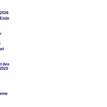
6
.2026
(Ende
5
m
5
gel
5
t des
.2025
leme