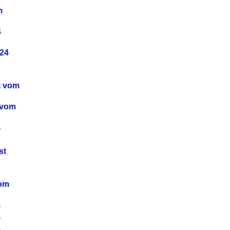
m
4
24
t vom
 vom
4
4
st
4
vom
4
4
4