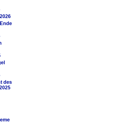
6
.2026
(Ende
5
m
5
gel
5
t des
.2025
leme