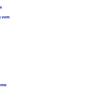
m
ag vom
6
6
6
6
6
6
6
leme
6