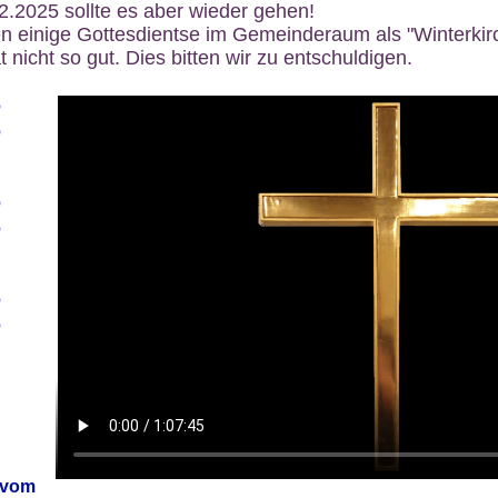
12.2025 sollte es aber wieder gehen!
n einige Gottesdientse im Gemeinderaum als "Winterkirch
 nicht so gut. Dies bitten wir zu entschuldigen.
6
6
6
6
6
6
 vom