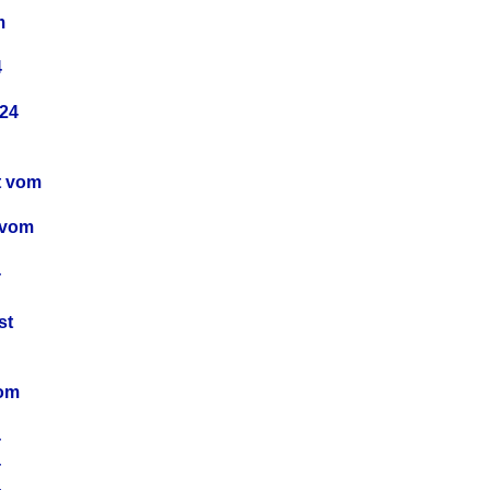
m
4
24
t vom
 vom
4
4
st
4
vom
4
4
4