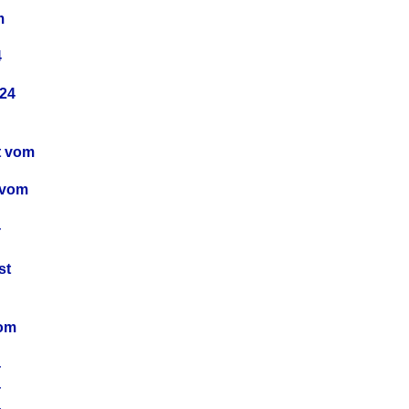
m
4
24
t vom
 vom
4
4
st
4
vom
4
4
4