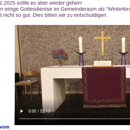
12.2025 sollte es aber wieder gehen!
n einige Gottesdientse im Gemeinderaum als "Winterkirch
 nicht so gut. Dies bitten wir zu entschuldigen.
6
6
6
6
6
6
 vom