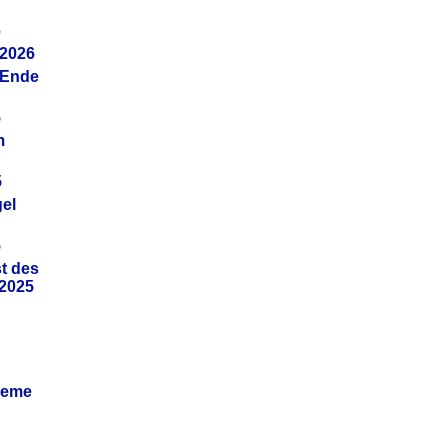
6
.2026
(Ende
5
m
5
gel
5
t des
.2025
leme