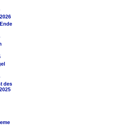
6
.2026
(Ende
5
m
5
gel
5
t des
.2025
leme