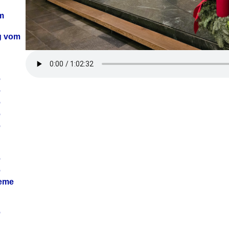
m
ag vom
6
6
6
6
6
6
6
leme
6