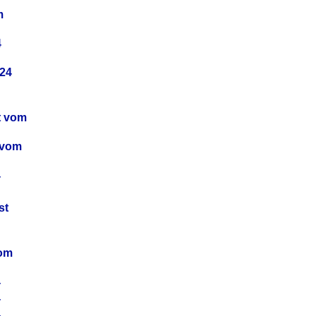
m
4
24
t vom
 vom
4
4
st
4
vom
4
4
4