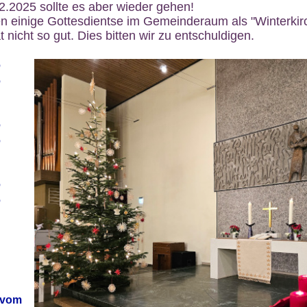
12.2025 sollte es aber wieder gehen!
n einige Gottesdientse im Gemeinderaum als "Winterkirch
 nicht so gut. Dies bitten wir zu entschuldigen.
6
6
6
6
6
6
 vom