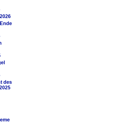
6
.2026
(Ende
5
m
5
gel
5
t des
.2025
leme