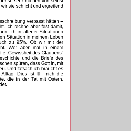
er so sehr mit den von selbst
wir sie schlicht und ergreifend
tsschreibung verpasst hätten –
t. Ich rechne aber fest damit,
nn ich in allerlei Situationen
igen Situation in meinem Leben
auch zu 95%. Ob wir mit der
nicht. Wer aber mal in einem
die „Gewissheit des Glaubens“
eschichte und die Briefe des
hen spüren, dass Gott in, mit
neu. Und tatsächlich braucht es
lltag. Dies ist für mich die
te, die in der Tat mit Ostern,
det.