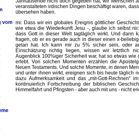
Jahrtausende nicht doch gegeben hat, wir Menschen ab
veranstalteten irdischen Dingen beschäftigt waren, dass 
m
übersehen haben.
ag vom
mi: Dass wir ein globales Ereignis göttlicher Geschich
wie etwa die Wiederkunft Jesu -, glaube ich selbst nich
dass Gott in dieser Welt tagtäglich wirkt. Und dann ka
fragen, ob er es gerade auch in dieser einen x-belieb
getan hat. Ich kann mir zu 5% sicher sein, oder 
6
Einschätzung richtig liegen, wissen wir letztlich 
6
Augenblick 100%iger Sicherheit war, hat so etwas wie 
erlebt. Von solchen Momenten erzählen die Apostelg
6
Neuen Testaments. Und solche Momente, in denen Mensc
6
und unter ihnen wirkt, ereignen sich bis heute täglich 
6
dazu Aufmerksamkeit und das „mit-Gott-Rechnen“ im A
kontinuierlich Fortschreibung der biblischen Geschich
Himmelfahrt und Pfingsten - aber auch mit uns - nicht en
6
6
leme
6