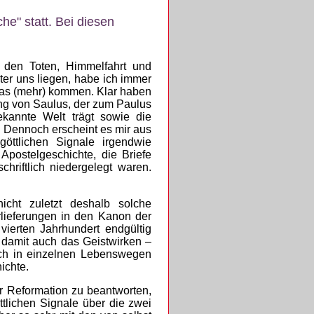
e" statt. Bei diesen
 den Toten, Himmelfahrt und
ter uns liegen, habe ich immer
was (mehr) kommen. Klar haben
ung von Saulus, der zum Paulus
kannte Welt trägt sowie die
 Dennoch erscheint es mir aus
öttlichen Signale irgendwie
postelgeschichte, die Briefe
riftlich niedergelegt waren.
icht zuletzt deshalb solche
rlieferungen in den Kanon der
ierten Jahrhundert endgültig
d damit auch das Geistwirken –
sich in einzelnen Lebenswegen
ichte.
er Reformation zu beantworten,
tlichen Signale über die zwei