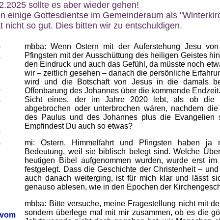
12.2025 sollte es aber wieder gehen!
n einige Gottesdientse im Gemeinderaum als "Winterkirch
 nicht so gut. Dies bitten wir zu entschuldigen.
6
mbba: Wenn Ostern mit der Auferstehung Jesu von
Pfingsten mit der Ausschüttung des heiligen Geistes hin
6
den Eindruck und auch das Gefühl, da müsste noch et
wir – zeitlich gesehen – danach die persönliche Erfahr
wird und die Botschaft von Jesus in die damals be
6
Offenbarung des Johannes über die kommende Endzeit.
Sicht eines, der im Jahre 2020 lebt, als ob die g
6
abgebrochen oder unterbrochen wären, nachdem die A
des Paulus und des Johannes plus die Evangelien sch
Empfindest Du auch so etwas?
6
mi: Ostern, Himmelfahrt und Pfingsten haben ja n
6
Bedeutung, weil sie biblisch belegt sind. Welche Übe
heutigen Bibel aufgenommen wurden, wurde erst im v
festgelegt. Dass die Geschichte der Christenheit – un
auch danach weiterging, ist für mich klar und lässt 
genauso ablesen, wie in den Epochen der Kirchengesch
mbba: Bitte versuche, meine Fragestellung nicht mit d
sondern überlege mal mit mir zusammen, ob es die göt
 vom