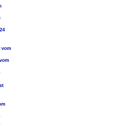
m
4
24
t vom
 vom
4
4
st
4
vom
4
4
4